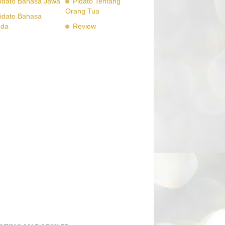
idato Bahasa Jawa
Pidato Tentang
Orang Tua
idato Bahasa
nda
Review