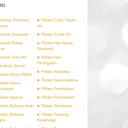
BEL
manat Pembina
Pidato Cinta Tanah
cara
Air
ontoh Ceramah
Pidato Covid-19
ontoh Pidato
Pidato Hari Besar
um
Nasional
ontoh Teks MC
Pidato Hari
Peringatan
hutbah Jumat
Pidato Narkoba
idato Acara Nikah
Pidato Nasionalisme
idato Acara
pisahan
Pidato Pendidikan
idato Agama
Pidato Perpisahan
idato Bahasa Arab
Pidato Sambutan
idato Bahasa
Pidato Tentang
gris
Kesehatan