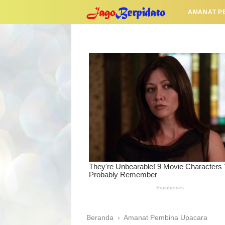
AMANAT P
Beranda
›
Amanat Pembina Upacara