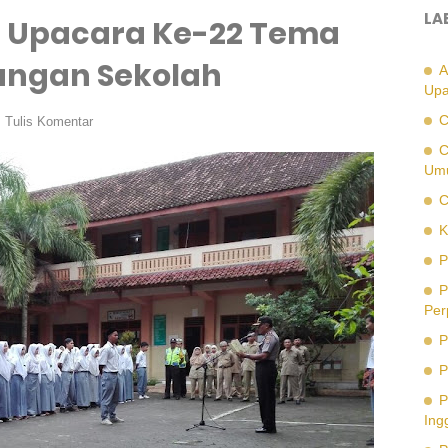
LA
 Upacara Ke-22 Tema
ungan Sekolah
A
Upa
C
Tulis Komentar
C
Um
C
K
P
P
Per
P
P
P
Ing