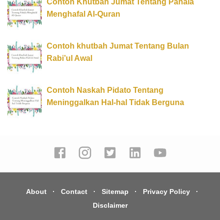
Contoh Khutbah Jumat Tentang Pahala
Menghafal Al-Quran
Contoh khutbah Jumat Tentang Bulan
Rabi’ul Awal
Contoh Naskah Pidato Tentang
Meninggalkan Hal-hal Tidak Berguna
About
Contact
Sitemap
Privacy Policy
Disclaimer