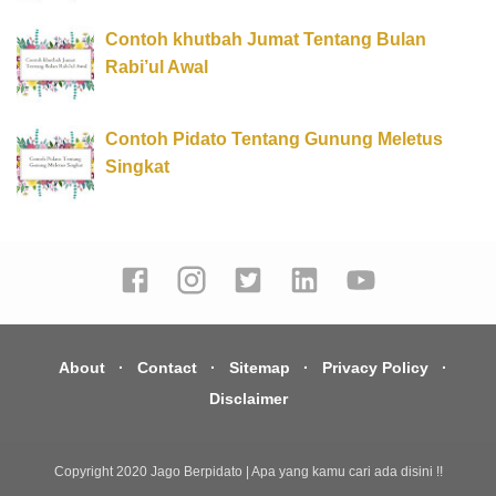
Contoh khutbah Jumat Tentang Bulan
Rabi’ul Awal
Contoh Pidato Tentang Gunung Meletus
Singkat
About
Contact
Sitemap
Privacy Policy
Disclaimer
Copyright 2020
Jago Berpidato | Apa yang kamu cari ada disini !!