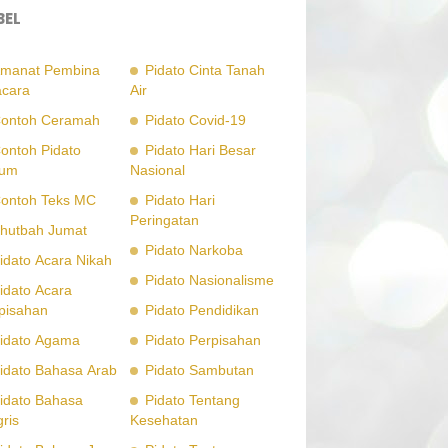
BEL
manat Pembina
Pidato Cinta Tanah
cara
Air
ontoh Ceramah
Pidato Covid-19
ontoh Pidato
Pidato Hari Besar
um
Nasional
ontoh Teks MC
Pidato Hari
Peringatan
hutbah Jumat
Pidato Narkoba
idato Acara Nikah
Pidato Nasionalisme
idato Acara
pisahan
Pidato Pendidikan
idato Agama
Pidato Perpisahan
idato Bahasa Arab
Pidato Sambutan
idato Bahasa
Pidato Tentang
gris
Kesehatan