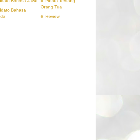
idato Bahasa Jawa
Pidato Tentang
Orang Tua
idato Bahasa
nda
Review