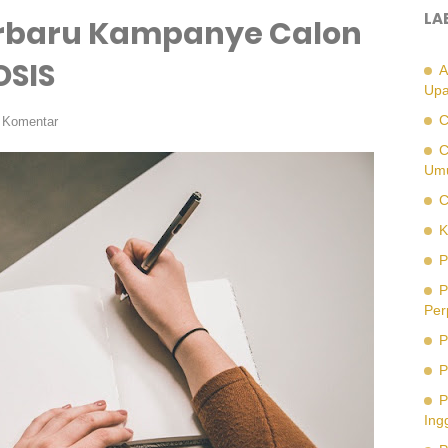
LA
erbaru Kampanye Calon
OSIS
A
Upa
C
s Komentar
C
Um
C
K
P
P
Per
P
P
P
Ing