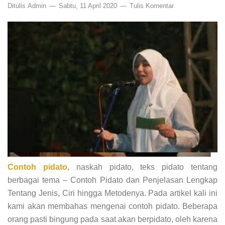
Ditulis
Admin
Sabtu, 11 April 2020
Tulis Komentar
Contoh pidato
, naskah pidato, teks pidato tentang
berbagai tema – Contoh Pidato dan Penjelasan Lengkap
Tentang Jenis, Ciri hingga Metodenya. Pada artikel kali ini
kami akan membahas mengenai contoh pidato. Beberapa
orang pasti bingung pada saat akan berpidato, oleh karena