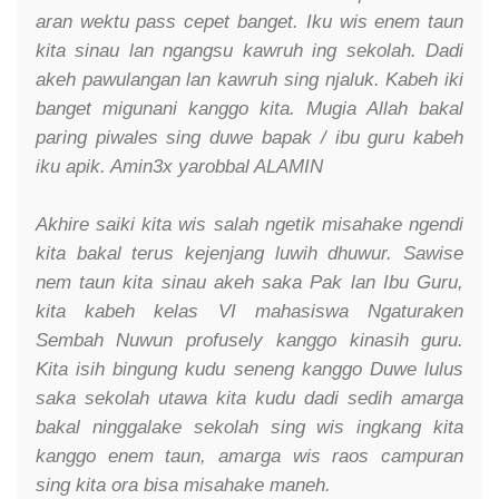
aran wektu pass cepet banget. Iku wis enem taun
kita sinau lan ngangsu kawruh ing sekolah. Dadi
akeh pawulangan lan kawruh sing njaluk. Kabeh iki
banget migunani kanggo kita. Mugia Allah bakal
paring piwales sing duwe bapak / ibu guru kabeh
iku apik. Amin3x yarobbal ALAMIN
Akhire saiki kita wis salah ngetik misahake ngendi
kita bakal terus kejenjang luwih dhuwur. Sawise
nem taun kita sinau akeh saka Pak lan Ibu Guru,
kita kabeh kelas VI mahasiswa Ngaturaken
Sembah Nuwun profusely kanggo kinasih guru.
Kita isih bingung kudu seneng kanggo Duwe lulus
saka sekolah utawa kita kudu dadi sedih amarga
bakal ninggalake sekolah sing wis ingkang kita
kanggo enem taun, amarga wis raos campuran
sing kita ora bisa misahake maneh.