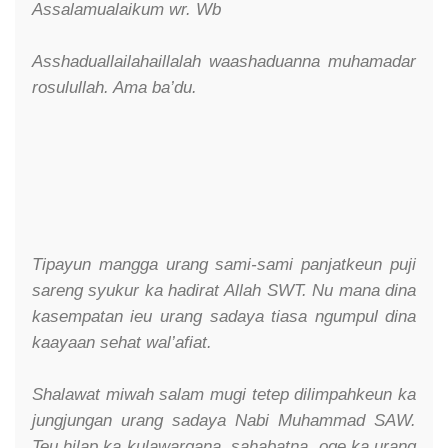
Assalamualaikum wr. Wb
Asshaduallailahaillalah waashaduanna muhamadar
rosulullah. Ama ba’du.
Tipayun mangga urang sami-sami panjatkeun puji
sareng syukur ka hadirat Allah SWT. Nu mana dina
kasempatan ieu urang sadaya tiasa ngumpul dina
kaayaan sehat wal’afiat.
Shalawat miwah salam mugi tetep dilimpahkeun ka
jungjungan urang sadaya Nabi Muhammad SAW.
Teu hilap ka kulawargana, sahabatna, oge ka urang