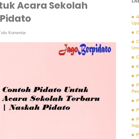
LA
tuk Acara Sekolah
 Pidato
A
Upa
C
Tulis Komentar
C
Um
C
K
P
P
Per
P
P
P
Ing
P