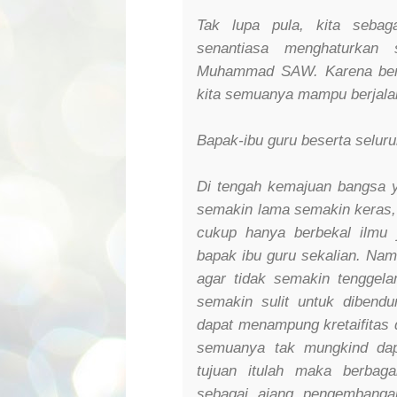
Tak lupa pula, kita sebag
senantiasa menghaturkan
Muhammad SAW. Karena berka
kita semuanya mampu berjalan 
Bapak-ibu guru beserta selur
Di tengah kemajuan bangsa y
semakin lama semakin keras, t
cukup hanya berbekal ilmu 
bapak ibu guru sekalian. Namu
agar tidak semakin tenggela
semakin sulit untuk dibend
dapat menampung kretaifitas
semuanya tak mungkind dap
tujuan itulah maka berbaga
sebagai ajang pengembangan