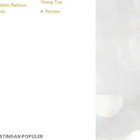
Orang Tua
idato Bahasa
nda
Review
STINGAN POPULER