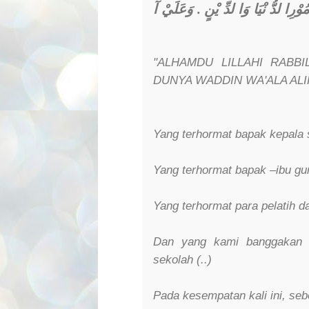
وَعَلَيْ آ
.
ُوْرِا لدُّ نْيَا وَا لدِّ يْنٍ
"ALHAMDU LILLAHI RABBI
DUNYA WADDIN WA'ALA ALI
Yang terhormat bapak kepala s
Yang terhormat bapak –ibu gur
Yang terhormat para pelatih d
Dan yang kami banggakan d
sekolah (..)
Pada kesempatan kali ini, se