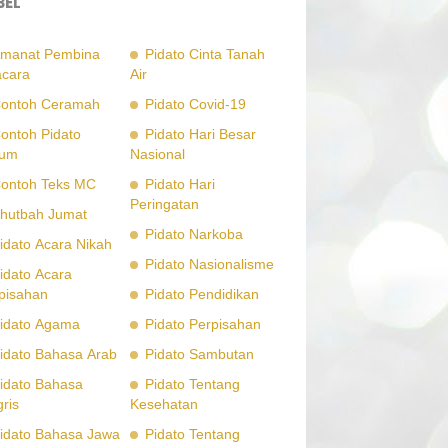
BEL
manat Pembina
Pidato Cinta Tanah
cara
Air
ontoh Ceramah
Pidato Covid-19
ontoh Pidato
Pidato Hari Besar
um
Nasional
ontoh Teks MC
Pidato Hari
Peringatan
hutbah Jumat
Pidato Narkoba
idato Acara Nikah
Pidato Nasionalisme
idato Acara
pisahan
Pidato Pendidikan
idato Agama
Pidato Perpisahan
idato Bahasa Arab
Pidato Sambutan
idato Bahasa
Pidato Tentang
gris
Kesehatan
idato Bahasa Jawa
Pidato Tentang