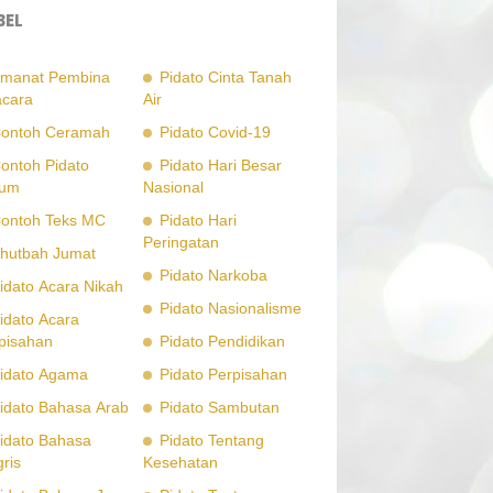
BEL
manat Pembina
Pidato Cinta Tanah
cara
Air
ontoh Ceramah
Pidato Covid-19
ontoh Pidato
Pidato Hari Besar
um
Nasional
ontoh Teks MC
Pidato Hari
Peringatan
hutbah Jumat
Pidato Narkoba
idato Acara Nikah
Pidato Nasionalisme
idato Acara
pisahan
Pidato Pendidikan
idato Agama
Pidato Perpisahan
idato Bahasa Arab
Pidato Sambutan
idato Bahasa
Pidato Tentang
gris
Kesehatan