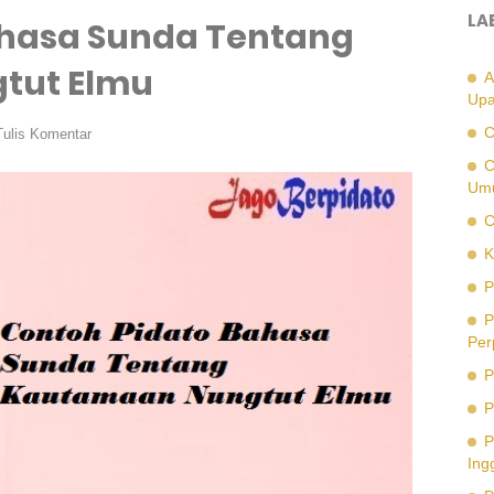
LA
ahasa Sunda Tentang
tut Elmu
A
Upa
C
Tulis Komentar
C
Um
C
K
P
P
Per
P
P
P
Ing