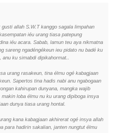
t gusti allah S.W.T kanggo sagala limpahan
 kasempatan iéu urang tiasa patepung
ina iéu acara. Sabab, lamun teu aya nikmatna
ng sareng ngadéngékeun ieu pidato nu badé ku
, anu ku simabdi dipikahormat..
asa urang rasakeun, tina élmu ogé kabagjaan
keun. Sapertos tina hadis nabi anu ngabogaan
yongan kahirupan dunyana, mangka wajib
 makin loba élmu nu ku urang dipiboga insya
aan dunya tiasa urang hontal.
rang kana kabagjaan akhirerat ogé insya allah
a para hadirin sakalian, janten nungtut élmu