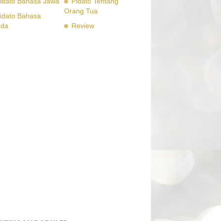
idato Bahasa Jawa
Pidato Tentang
Orang Tua
idato Bahasa
nda
Review