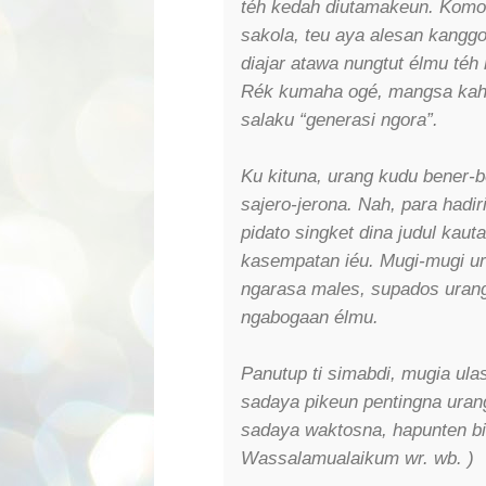
téh kedah diutamakeun. Komo 
sakola, teu aya alesan kanggo
diajar atawa nungtut élmu téh 
Rék kumaha ogé, mangsa kaha
salaku “generasi ngora”.
Ku kituna, urang kudu bener-b
sajero-jerona. Nah, para hadi
pidato singket dina judul kaut
kasempatan iéu. Mugi-mugi ura
ngarasa males, supados urang
ngabogaan élmu.
Panutup ti simabdi, mugia ula
sadaya pikeun pentingna uran
sadaya waktosna, hapunten bil
Wassalamualaikum wr. wb. )