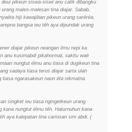
deui pikeun siswa-siswi anu calik dibangku
 urang males-malesan tina diajar. Sabab,
nyaéta hiji kawajiban pikeun urang saréréa.
repna bangsa ieu téh aya dipundak urang
ener diajar pikeun neangan ilmu nepi ka
rin anu kusimabdi pikahormat, sakitu waé
amaan nungtut élmu anu tiasa di dugikeun tina
ng sadaya tiasa terus diajar sarta ulah
 tiasa ngarasakeun naon éta nikmatna
san singket ieu tiasa ngingetkeun urang
g kana nungtut élmu téh. Haturnuhun kana
ih aya kalepatan tina cariosan sim abdi. (