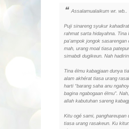
Assalamualaikum wr. wb..
Puji sinareng syukur kahadira
rahmat sarta hidayahna. Tina
pa’ampok jongok sasarengan d
mah, urang moal tiasa patepu
simabdi dugikeun. Nah hadirin
Tina élmu kabagjaan dunya ti
alam akhérat tiasa urang rasa
harti “barang saha anu ngaho
bagina ngabogaan élmu”. Nah,
allah kabutuhan sareng kabagj
Kitu ogé sami, panghareupan u
tiasa urang rasakeun. Ku kitun