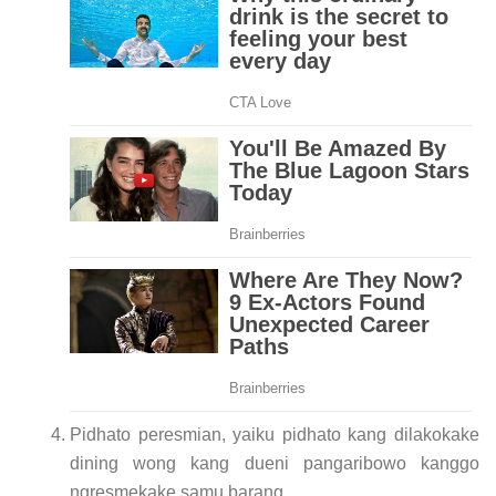
Pidhato peresmian, yaiku pidhato kang dilakokake
dining wong kang dueni pangaribowo kanggo
ngresmekake samu barang.