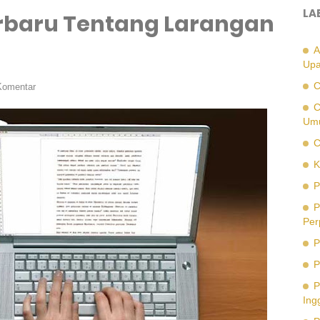
LA
erbaru Tentang Larangan
A
Upa
C
Komentar
C
Um
C
K
P
P
Per
P
P
P
Ing