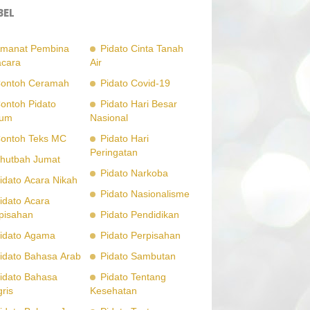
BEL
manat Pembina
Pidato Cinta Tanah
cara
Air
ontoh Ceramah
Pidato Covid-19
ontoh Pidato
Pidato Hari Besar
um
Nasional
ontoh Teks MC
Pidato Hari
Peringatan
hutbah Jumat
Pidato Narkoba
idato Acara Nikah
Pidato Nasionalisme
idato Acara
pisahan
Pidato Pendidikan
idato Agama
Pidato Perpisahan
idato Bahasa Arab
Pidato Sambutan
idato Bahasa
Pidato Tentang
gris
Kesehatan