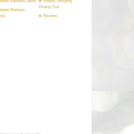
idato Bahasa Jawa
Pidato Tentang
Orang Tua
idato Bahasa
nda
Review