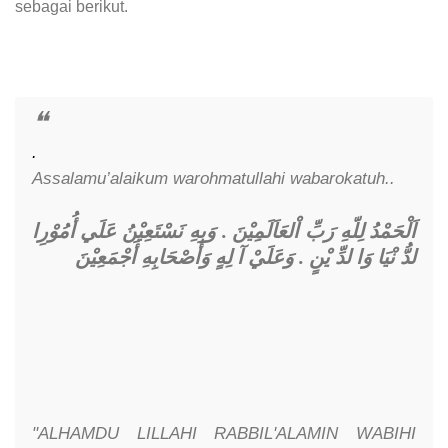
sebagai berikut.
.
Assalamu’alaikum warohmatullahi wabarokatuh..
اَلْحَمْدُ لِلّهِ رَبِّ اْلعَاَلَمِيْنَ . وَبِهِ نَسْتَعِيْنُ عَلَي أُمُوْرِا
وَعَلَيْ آ لِهٍ وَأَصْحَابِهِ أَجْمَعِيْنَ
.
لدُّ نْيَا وَا لدِّ يْنٍ
"ALHAMDU LILLAHI RABBIL'ALAMIN WABIHI