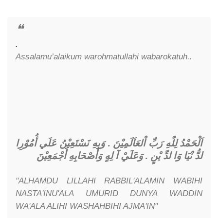
.
Assalamu’alaikum warohmatullahi wabarokatuh..
اَلْحَمْدُ لِلّهِ رَبِّ اْلعَاَلَمِيْنَ . وَبِهِ نَسْتَعِيْنُ عَلَي أُمُوْرِا
وَعَلَيْ آ لِهٍ وَأَصْحَابِهِ أَجْمَعِيْنَ
.
لدُّ نْيَا وَا لدِّ يْنٍ
"ALHAMDU LILLAHI RABBIL'ALAMIN WABIHI
NASTA'INU'ALA UMURID DUNYA WADDIN
WA'ALA ALIHI WASHAHBIHI AJMA'IN"