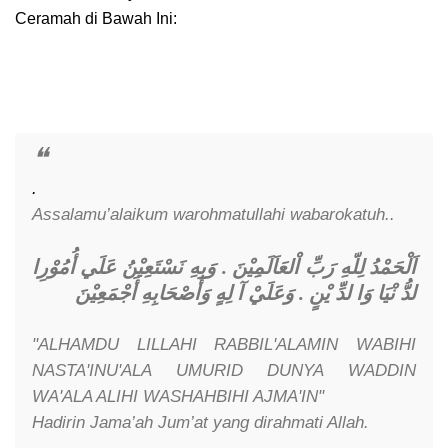
Ceramah di Bawah Ini:
.
Assalamu’alaikum warohmatullahi wabarokatuh..
اَلْحَمْدُ لِلّهِ رَبِّ اْلعَاَلَمِيْنَ . وَبِهِ نَسْتَعِيْنُ عَلَي أُمُوْرِا
وَعَلَيْ آ لِهٍ وَأَصْحَابِهِ أَجْمَعِيْنَ
.
لدُّ نْيَا وَا لدِّ يْنٍ
"ALHAMDU LILLAHI RABBIL'ALAMIN WABIHI
NASTA'INU'ALA UMURID DUNYA WADDIN
WA'ALA ALIHI WASHAHBIHI AJMA'IN"
Hadirin Jama’ah Jum’at yang dirahmati Allah.