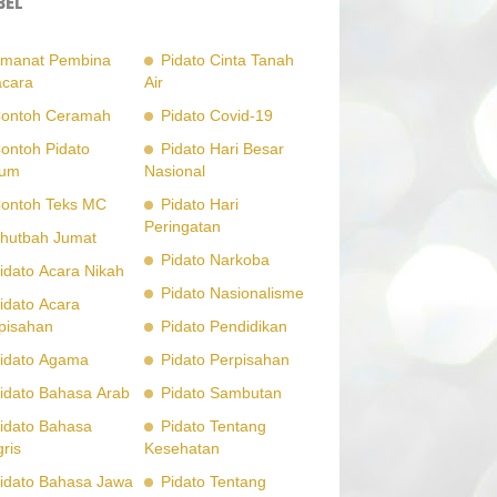
BEL
manat Pembina
Pidato Cinta Tanah
cara
Air
ontoh Ceramah
Pidato Covid-19
ontoh Pidato
Pidato Hari Besar
um
Nasional
ontoh Teks MC
Pidato Hari
Peringatan
hutbah Jumat
Pidato Narkoba
idato Acara Nikah
Pidato Nasionalisme
idato Acara
pisahan
Pidato Pendidikan
idato Agama
Pidato Perpisahan
idato Bahasa Arab
Pidato Sambutan
idato Bahasa
Pidato Tentang
gris
Kesehatan
idato Bahasa Jawa
Pidato Tentang