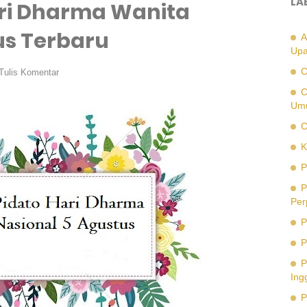
LA
ari Dharma Wanita
us Terbaru
A
Upa
C
Tulis Komentar
C
Um
C
K
P
P
Per
P
P
P
Ing
P