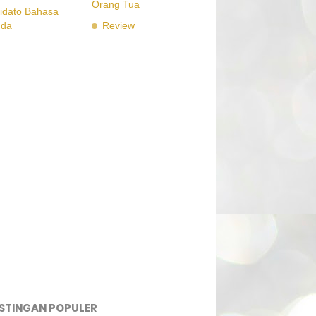
Orang Tua
idato Bahasa
nda
Review
STINGAN POPULER