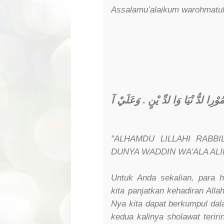
Assalamu’alaikum warohmatul
وَعَلَيْ آ
.
ُوْرِا لدُّ نْيَا وَا لدِّ يْنٍ
"ALHAMDU LILLAHI RABBI
DUNYA WADDIN WA'ALA ALI
Untuk Anda sekalian, para h
kita panjatkan kehadiran Al
Nya kita dapat berkumpul dal
kedua kalinya sholawat terir