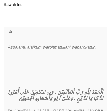
Bawah Ini:
.
Assalamu’alaikum warohmatullahi wabarokatuh..
اَلْحَمْدُ لِلّهِ رَبِّ اْلعَاَلَمِيْنَ . وَبِهِ نَسْتَعِيْنُ عَلَي أُمُوْرِا
وَعَلَيْ آ لِهٍ وَأَصْحَابِهِ أَجْمَعِيْنَ
.
لدُّ نْيَا وَا لدِّ يْنٍ