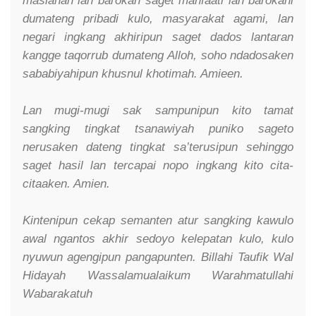
maslahah lan barokah saget manfaati lan barokahi
dumateng pribadi kulo, masyarakat agami, lan
negari ingkang akhiripun saget dados lantaran
kangge taqorrub dumateng Alloh, soho ndadosaken
sababiyahipun khusnul khotimah. Amieen.
Lan mugi-mugi sak sampunipun kito tamat
sangking tingkat tsanawiyah puniko sageto
nerusaken dateng tingkat sa’terusipun sehinggo
saget hasil lan tercapai nopo ingkang kito cita-
citaaken. Amien.
Kintenipun cekap semanten atur sangking kawulo
awal ngantos akhir sedoyo kelepatan kulo, kulo
nyuwun agengipun pangapunten. Billahi Taufik Wal
Hidayah Wassalamualaikum Warahmatullahi
Wabarakatuh