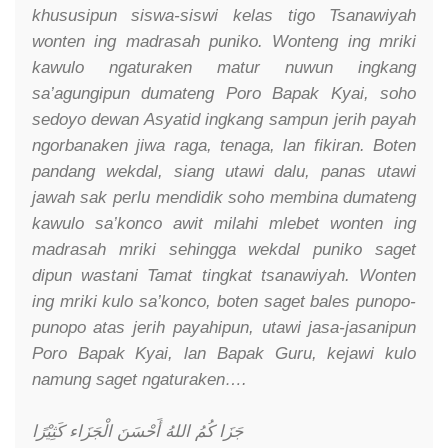
khususipun siswa-siswi kelas tigo Tsanawiyah
wonten ing madrasah puniko. Wonteng ing mriki
kawulo ngaturaken matur nuwun ingkang
sa’agungipun dumateng Poro Bapak Kyai, soho
sedoyo dewan Asyatid ingkang sampun jerih payah
ngorbanaken jiwa raga, tenaga, lan fikiran. Boten
pandang wekdal, siang utawi dalu, panas utawi
jawah sak perlu mendidik soho membina dumateng
kawulo sa’konco awit milahi mlebet wonten ing
madrasah mriki sehingga wekdal puniko saget
dipun wastani Tamat tingkat tsanawiyah. Wonten
ing mriki kulo sa’konco, boten saget bales punopo-
punopo atas jerih payahipun, utawi jasa-jasanipun
Poro Bapak Kyai, lan Bapak Guru, kejawi kulo
namung saget ngaturaken….
جَزَا كُمُ اللهُ أَحْسَنَ الْجَزَاء كَثِيْرًا