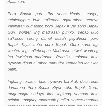
Aalamien.
Poro Bapak poro Ibu soho Hadiri sedoyo,
selajengipun kulo sa’konco ngaturaken sedoyo
kalepatan dumateng poro Bapak Kiyai soho Bapak
Guru wonten ing madrasah puniko, sebab kulo
sa’konco sering damel susah payahipun poro
Bapak Kiyai soho poro Bapak Guru sami ugi
wonten ing sa’lebetipun Madrasah utwai wonteng
ing jawinipun madrasah. Pramilo sepindah kulo
nyuwun dipun aliraken samudra kemaafan lahir lan
batin.
Ingkang terakhir kulo nyuwun barokah do’a restu
dumateng Poro Bapak Kiyai soho Bapak Guru,
mugi-mugiu sedoyo ilmu ingkang sampun kulo
pelajari sangking madrasah puniko, sageto manfaat