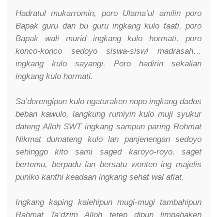
Hadratul mukarromin, poro Ulama’ul amilin poro
Bapak guru dan bu guru ingkang kulo taati, poro
Bapak wali murid ingkang kulo hormati, poro
konco-konco sedoyo siswa-siswi madrasah…
ingkang kulo sayangi. Poro hadirin sekalian
ingkang kulo hormati.
Sa’derengipun kulo ngaturaken nopo ingkang dados
beban kawulo, langkung rumiyin kulo muji syukur
dateng Alloh SWT ingkang sampun paring Rohmat
Nikmat dumateng kulo lan panjenengan sedoyo
sehinggo kito sami saged karoyo-royo, saget
bertemu, berpadu lan bersatu wonten ing majelis
puniko kanthi keadaan ingkang sehat wal afiat.
Ingkang kaping kalehipun mugi-mugi tambahipun
Rahmat Ta’dzim Alloh tetep dipun limpahaken