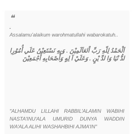
.
Assalamu’alaikum warohmatullahi wabarokatuh..
اَلْحَمْدُ لِلّهِ رَبِّ اْلعَاَلَمِيْنَ . وَبِهِ نَسْتَعِيْنُ عَلَي أُمُوْرِا
وَعَلَيْ آ لِهٍ وَأَصْحَابِهِ أَجْمَعِيْنَ
.
لدُّ نْيَا وَا لدِّ يْنٍ
"ALHAMDU LILLAHI RABBIL'ALAMIN WABIHI
NASTA'INU'ALA UMURID DUNYA WADDIN
WA'ALA ALIHI WASHAHBIHI AJMA'IN"