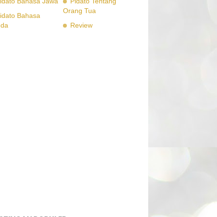
idato Bahasa Jawa
Pidato Tentang
Orang Tua
idato Bahasa
nda
Review