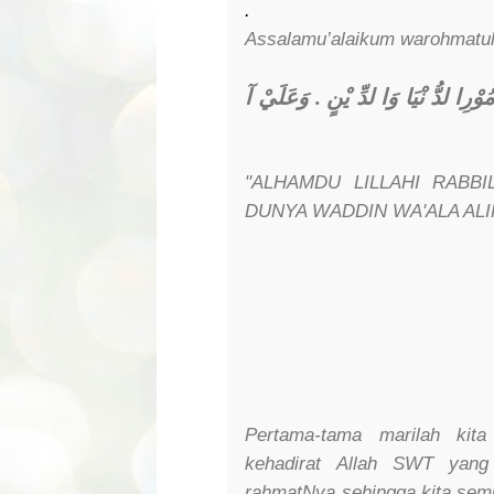
.
Assalamu’alaikum warohmatul
وَعَلَيْ آ
.
ُوْرِا لدُّ نْيَا وَا لدِّ يْنٍ
"ALHAMDU LILLAHI RABBI
DUNYA WADDIN WA'ALA ALI
Pertama-tama marilah kita
kehadirat Allah SWT yang
rahmatNya sehingga kita semu