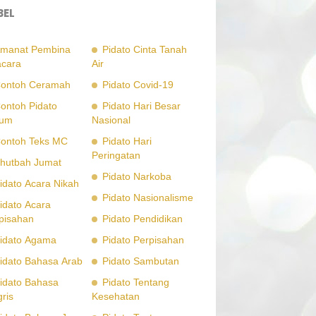
BEL
manat Pembina
Pidato Cinta Tanah
cara
Air
ontoh Ceramah
Pidato Covid-19
ontoh Pidato
Pidato Hari Besar
um
Nasional
ontoh Teks MC
Pidato Hari
Peringatan
hutbah Jumat
Pidato Narkoba
idato Acara Nikah
Pidato Nasionalisme
idato Acara
pisahan
Pidato Pendidikan
idato Agama
Pidato Perpisahan
idato Bahasa Arab
Pidato Sambutan
idato Bahasa
Pidato Tentang
gris
Kesehatan