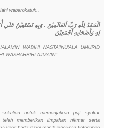
lahi wabarokatuh..
اَلْحَمْدُ لِلّهِ رَبِّ اْلعَاَلَمِيْنَ . وَبِهِ نَسْتَعِيْنُ عَلَي أُم
لِهٍ وَأَصْحَابِهِ أَجْمَعِيْنَ
L'ALAMIN WABIHI NASTA'INU'ALA UMURID
HI WASHAHBIHI AJMA'IN"
 sekalian untuk memanjatkan puji syukur
 telah memberikan limpahan nikmat serta
a yang hadir disini masih diberikan keteguhan