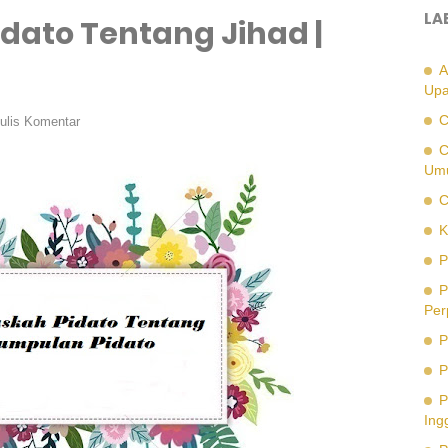
LA
dato Tentang Jihad |
A
Upa
C
ulis Komentar
C
Um
C
K
P
P
Per
P
P
P
Ing